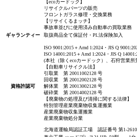
【ecoカードック】
リサイクルパーツの販売
フロントガラス修理・交換業務
【リサイくるまッチ】
事故車並びに使用済み自動車の買取業務
ギャランティー
取扱商品全て保証付・PL法保険加入
ISO 9001:2015＋Amd 1:2024・JIS Q 9001
ISO 14001:2015＋Amd 1:2024・JIS Q 140
(本社（除くecoカードック）、石狩営業所
【自動車リサイクル法】
引取業 第 20011002128 号
回収業 第 20012002128 号
資格許認可
解体業 第 20013002128 号
破砕業 第 20014002128 号
【廃棄物の処理及び清掃に関する法律】
特別管理産業廃棄物収集運搬業
産業廃棄物収集運搬業
産業廃棄物処分業
北海道運輸局認証工場 認証番号 第1-2610