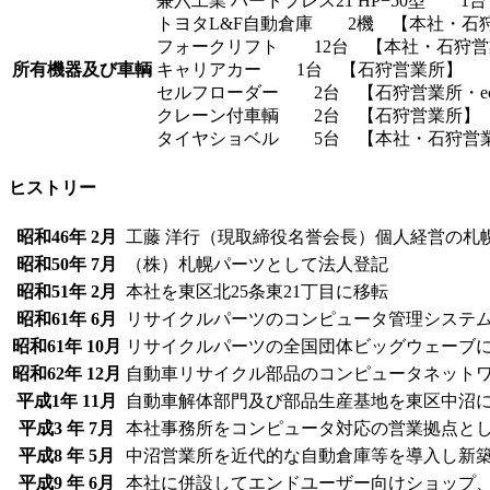
兼六工業 ハードプレス21 HP−50型 
トヨタL&F自動倉庫 2機 【本社・石
フォークリフト 12台 【本社・石狩営
所有機器及び車輌
キャリアカー 1台 【石狩営業所】
セルフローダー 2台 【石狩営業所・e
クレーン付車輌 2台 【石狩営業所】
タイヤショベル 5台 【本社・石狩営業
ヒストリー
昭和46年 2月
工藤 洋行（現取締役名誉会長）個人経営の札
昭和50年 7月
（株）札幌パーツとして法人登記
昭和51年 2月
本社を東区北25条東21丁目に移転
昭和61年 6月
リサイクルパーツのコンピュータ管理システ
昭和61年 10月
リサイクルパーツの全国団体ビッグウェーブ
昭和62年 12月
自動車リサイクル部品のコンピュータネットワ
平成1年 11月
自動車解体部門及び部品生産基地を東区中沼
平成3 年 7月
本社事務所をコンピュータ対応の営業拠点と
平成8 年 5月
中沼営業所を近代的な自動倉庫等を導入し新
平成9 年 6月
本社に併設してエンドユーザー向けショップ