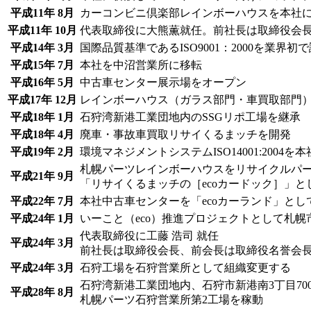
平成11年 8月
カーコンビニ倶楽部レインボーハウスを本社
平成11年 10月
代表取締役に大熊薫就任。前社長は取締役会
平成14年 3月
国際品質基準であるISO9001：2000を業界初
平成15年 7月
本社を中沼営業所に移転
平成16年 5月
中古車センター展示場をオープン
平成17年 12月
レインボーハウス（ガラス部門・車買取部門
平成18年 1月
石狩湾新港工業団地内のSSGリポ工場を継承
平成18年 4月
廃車・事故車買取リサイくるまッチを開発
平成19年 2月
環境マネジメントシステムISO14001:2004
札幌パーツレインボーハウスをリサイクルパ
平成21年 9月
「リサイくるまッチの［ecoカードック］」と
平成22年 7月
本社中古車センターを「ecoカーランド」と
平成24年 1月
いーこと（eco）推進プロジェクトとして札
代表取締役に工藤 浩司 就任
平成24年 3月
前社長は取締役会長、前会長は取締役名誉会
平成24年 3月
石狩工場を石狩営業所として組織変更する
石狩湾新港工業団地内、石狩市新港南3丁目70
平成28年 8月
札幌パーツ石狩営業所第2工場を稼動