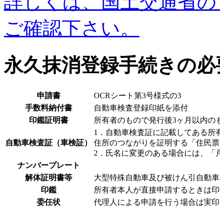
詳しくは、国土交通省の
ご確認下さい。
永久抹消登録手続きの必
申請書
OCRシート第3号様式の3
手数料納付書
自動車検査登録印紙を添付
印鑑証明書
所有者のもので発行後3ヶ月以内の
1．自動車検査証に記載してある所
自動車検査証（車検証）
住所のつながりを証明する「住民票
2．氏名に変更のある場合には、「
ナンバープレート
解体証明書等
大型特殊自動車及び被けん引自動車
印鑑
所有者本人が直接申請するときは印
委任状
代理人による申請を行う場合は実印