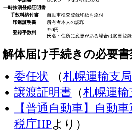
申請書
OCRシート第3号様式の3
一時抹消登録証明書
手数料納付書
自動車検査登録印紙を添付
印鑑証明書
所有者本人の認印
350円
登録手数料
氏名・住所に変更がある場合は変更登録
解体届け手続きの必要書
委任状
（
札幌運輸支局
譲渡証明書
（
札幌運輸
【普通自動車】自動車
税庁HP
より）