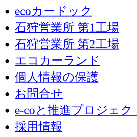
ecoカードック
石狩営業所 第1工場
石狩営業所 第2工場
エコカーランド
個人情報の保護
お問合せ
e-coと推進プロジェク
採用情報