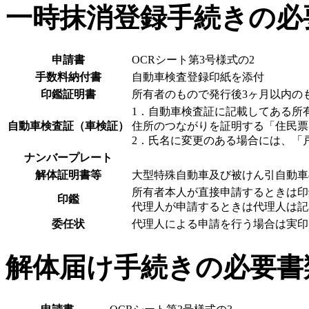
一時抹消登録手続きの必
申請書
OCRシート第3号様式の2
手数料納付書
自動車検査登録印紙を添付
印鑑証明書
所有者のもので発行後3ヶ月以内の
1．自動車検査証に記載してある所
自動車検査証（車検証）
住所のつながりを証明する「住民票
2．氏名に変更のある場合には、「
ナンバープレート
解体証明書等
大型特殊自動車及び被けん引自動車
所有者本人が直接申請するときは印
印鑑
代理人が申請するときは代理人は記
委任状
代理人による申請を行う場合は実印
解体届け手続きの必要書